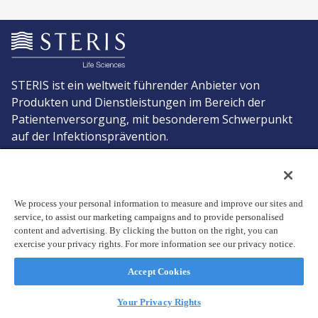
STERIS ist ein weltweit führender Anbieter von
Produkten und Dienstleistungen im Bereich der
Patientenversorgung, mit besonderem Schwerpunkt
auf der Infektionsprävention.
Über uns
Kontakt
We process your personal information to measure and improve our sites and
Angebot anfordern
Zum STERIS-Shop
service, to assist our marketing campaigns and to provide personalised
content and advertising. By clicking the button on the right, you can
exercise your privacy rights. For more information see our privacy notice.
© Copyright 2025, STERIS plc. Alle Rechte vorbehalten.
Geschäftssitz: 70 Sir John Rogerson's Quay, Dublin 2 Ireland
Accept Cookies
Datenschutzerklärung
Nutzungsbedingungen
Your Privacy Rights