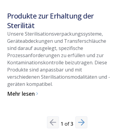
Produkte zur Erhaltung der
Video
Sterilität
Unsere Sterilisationsverpackungssysteme,
Steril
Geräteabdeckungen und Transferschläuche
Mehr les
sind darauf ausgelegt, spezifische
Prozessanforderungen zu erfüllen und zur
Kontaminationskontrolle beizutragen. Diese
Produkte sind anpassbar und mit
verschiedenen Sterilisationsmodalitäten und -
geräten kompatibel.
Mehr lesen
1
of
3
Previous slide
Next slide