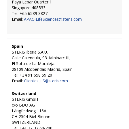
Paya Lebar Quarter 1
Singapore 408533
Tel: +65 6589 3827
Email:
APAC-LifeSciences@steris.com
Spain
STERIS Iberia S.A.U.
Calle Calendula, 93. Miniparc III,
El Soto de La Moraleja.
28109 Alcobendas Madrid, Spain
Tel: +34 91 658 59 20
Email:
Clientes_LS@steris.com
Switzerland
STERIS GmbH
c/o BDO AG
Längfeldweg 116A
CH-2504 Biel-Bienne
SWITZERLAND
Tel: +41 32 37 60-200