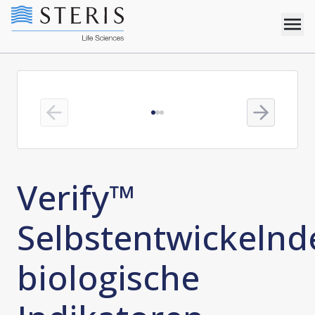
Previous slide
Next slide
Verify™
Selbstentwickelnd
biologische