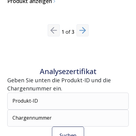
Produkt anzeigen
Produkt 
1
of
3
Previous slide
Next slide
Analysezertifikat
Geben Sie unten die Produkt-ID und die
Chargennummer ein.
Produkt-ID
Chargennummer
Suchen