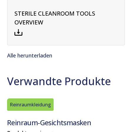
STERILE CLEANROOM TOOLS
OVERVIEW
Alle herunterladen
Verwandte Produkte
Reinraumkleidung
Reinrau
Reinraum-Gesichtsmasken
Reinra