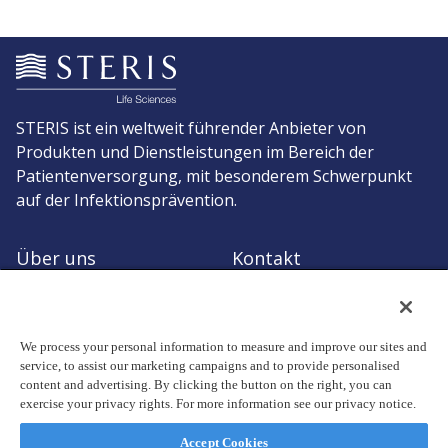
STERIS ist ein weltweit führender Anbieter von
Produkten und Dienstleistungen im Bereich der
Patientenversorgung, mit besonderem Schwerpunkt
auf der Infektionsprävention.
Über uns
Kontakt
Angebot anfordern
Zum STERIS-Shop
We process your personal information to measure and improve our sites and
service, to assist our marketing campaigns and to provide personalised
content and advertising. By clicking the button on the right, you can
exercise your privacy rights. For more information see our privacy notice.
© Copyright 2026, STERIS plc. Alle Rechte vorbehalten.
Geschäftssitz: 70 Sir John Rogerson's Quay, Dublin 2 Ireland
Accept Cookies