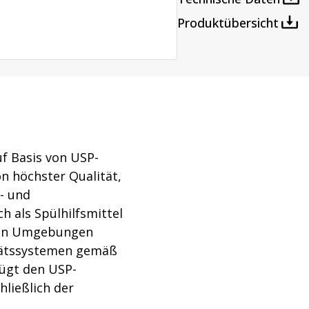
ttung
Wasch- und Sterilisations
Produktübersicht
ntaminationsgeräte
Dampfsterilisatoren
atoren
Waschanlagen
uf Basis von USP-
n höchster Qualität,
- und
h als Spülhilfsmittel
ilen Umgebungen
itätssystemen gemäß
nügt den USP-
hließlich der