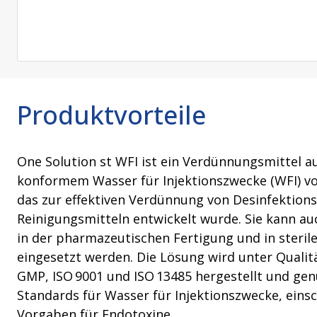
Reinigungsmittel und
Produkte zur Erhaltung der Sterilität
Prozess (PACE)
VHP-Aussta
Beratungsleistungen
Tücher zur Erhaltung der Sterilität
VHP-Biodeko
Lagerung und Transport
VHP-Sterilis
Transferschläuche
Produktvorteile
One Solution st WFI ist ein Verdünnungsmittel a
konformem Wasser für Injektionszwecke (WFI) vo
das zur effektiven Verdünnung von Desinfektions
Reinigungsmitteln entwickelt wurde. Sie kann auc
in der pharmazeutischen Fertigung und in ster
eingesetzt werden. Die Lösung wird unter Qual
GMP, ISO 9001 und ISO 13485 hergestellt und ge
Standards für Wasser für Injektionszwecke, einsc
Vorgaben für Endotoxine.