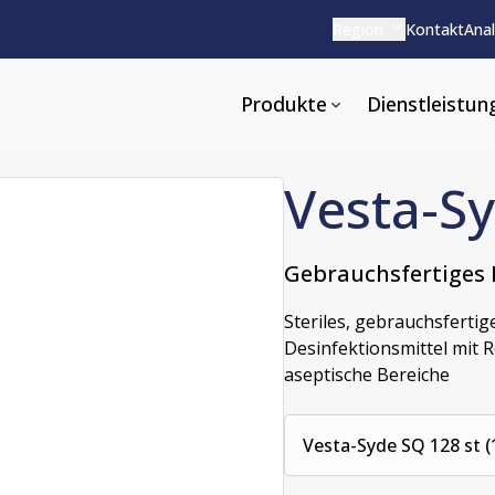
Region
Kontakt
Anal
Produkte
Dienstleistun
Vesta-S
Gebrauchsfertiges 
eidung und -werkzeuge
Schulungsdienstleistungen
Pharmazeutische Reinige
Steriles, gebrauchsfertig
Desinfektionsmittel mit R
idung
Kundenspezifische Vor-Ort-
Alkalische
aseptische Bereiche
Wartungsschulung
rkzeuge
Säurebasiert
Online-Wartungsschulung
Neutrale
Vesta-Syde SQ 128 st (
Vor-Ort-Bedienerschulung
Additive und Schäume