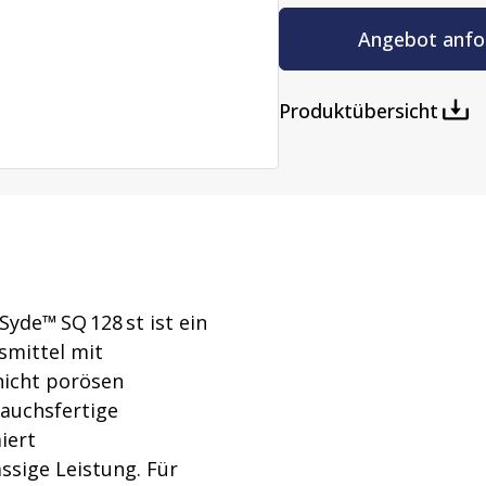
ttung
Wasch- und Sterilisations
Angebot anfo
ntaminationsgeräte
Dampfsterilisatoren
atoren
Waschanlagen
Produktübersicht
yde™ SQ 128 st ist ein
smittel mit
nicht porösen
auchsfertige
iert
ssige Leistung. Für