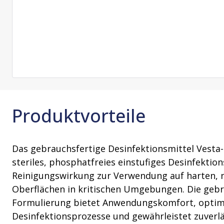
Reinigungsmittel und
Produkte zur Erhaltung der Sterilität
Prozess (PACE)
VHP-Aussta
Beratungsleistungen
Tücher zur Erhaltung der Sterilität
VHP-Biodeko
Lagerung und Transport
VHP-Sterilis
Transferschläuche
Produktvorteile
Das gebrauchsfertige Desinfektionsmittel Vesta-S
steriles, phosphatfreies einstufiges Desinfektion
Reinigungswirkung zur Verwendung auf harten, 
Oberflächen in kritischen Umgebungen. Die gebr
Formulierung bietet Anwendungskomfort, optim
Desinfektionsprozesse und gewährleistet zuverlä