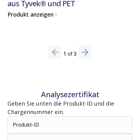
aus Tyvek® und PET
Produkt 
Produkt anzeigen
1
of
3
Previous slide
Next slide
Analysezertifikat
Geben Sie unten die Produkt-ID und die
Chargennummer ein.
Produkt-ID