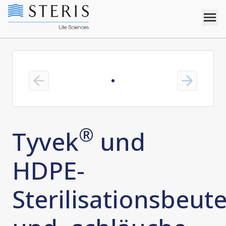
Previous slide
Next slide
®
Tyvek
und
HDPE-
Sterilisationsbeute