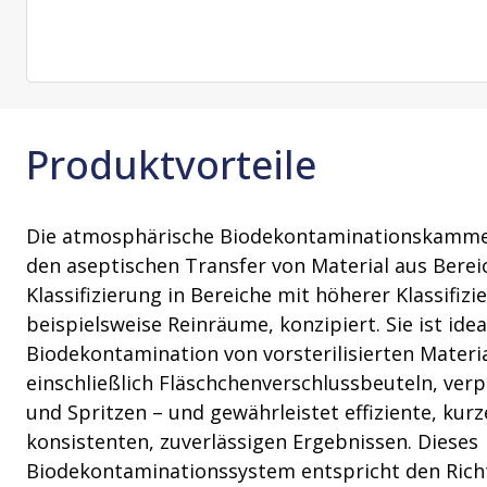
Reinigungsmittel und
Produkte zur Erhaltung der Sterilität
Prozess (PACE)
VHP-Aussta
Beratungsleistungen
Tücher zur Erhaltung der Sterilität
VHP-Biodeko
Lagerung und Transport
VHP-Sterilis
Transferschläuche
Produktvorteile
Die atmosphärische Biodekontaminationskammer
den aseptischen Transfer von Material aus Berei
Klassifizierung in Bereiche mit höherer Klassifizi
beispielsweise Reinräume, konzipiert. Sie ist idea
Biodekontamination von vorsterilisierten Mater
einschließlich Fläschchenverschlussbeuteln, v
und Spritzen – und gewährleistet effiziente, kurz
konsistenten, zuverlässigen Ergebnissen. Dieses
Biodekontaminationssystem entspricht den Richtl