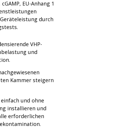
P, cGAMP, EU-Anhang 1
enstleistungen
 Geräteleistung durch
stests.
densierende VHP-
imbelastung und
ion.
 nachgewiesenen
mten Kammer steigern
 einfach und ohne
ng installieren und
lle erforderlichen
dekontamination.