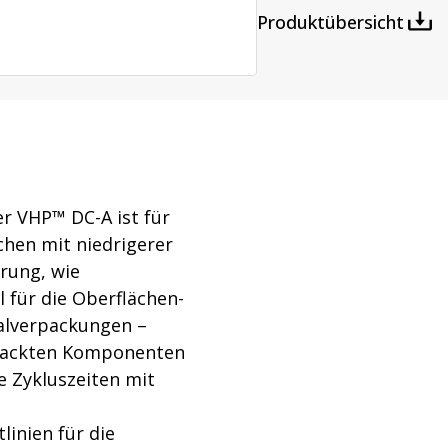
Produktübersicht
ttung
Wasch- und Sterilisations
ntaminationsgeräte
Dampfsterilisatoren
atoren
Waschanlagen
 VHP™ DC-A ist für
chen mit niedrigerer
erung, wie
l für die Oberflächen-
ialverpackungen –
erpackten Komponenten
e Zykluszeiten mit
inien für die