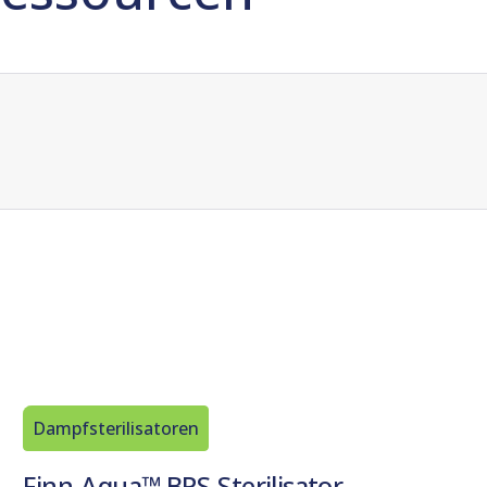
Dampfsterilisatoren
Finn-Aqua™ BPS-Sterilisator