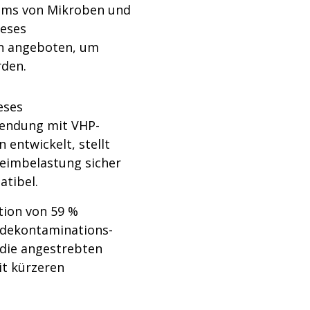
rums von Mikroben und
ieses
en angeboten, um
rden.
eses
rwendung mit VHP-
 entwickelt, stellt
Keimbelastung sicher
atibel.
tion von 59 %
iodekontaminations-
 die angestrebten
it kürzeren