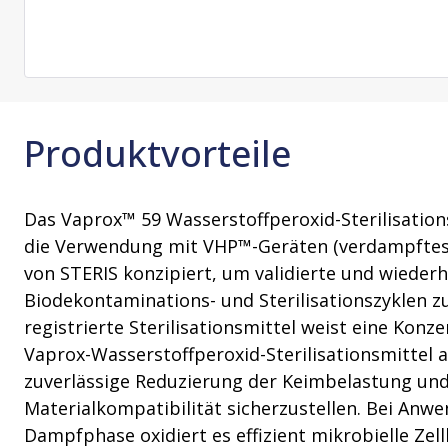
Reinigungsmittel und
Produkte zur Erhaltung der Sterilität
Prozess (PACE)
VHP-Aussta
Beratungsleistungen
Tücher zur Erhaltung der Sterilität
VHP-Biodeko
Lagerung und Transport
VHP-Sterilis
Transferschläuche
Produktvorteile
Das Vaprox™ 59 Wasserstoffperoxid-Sterilisationsm
die Verwendung mit VHP™-Geräten (verdampftes
von STERIS konzipiert, um validierte und wieder
Biodekontaminations- und Sterilisationszyklen z
registrierte Sterilisationsmittel weist eine Kon
Vaprox-Wasserstoffperoxid-Sterilisationsmittel a
zuverlässige Reduzierung der Keimbelastung un
Materialkompatibilität sicherzustellen. Bei Anwe
Dampfphase oxidiert es effizient mikrobielle Z