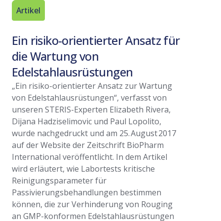
Artikel
White Pa
Ein risiko-orientierter Ansatz für
Edelst
die Wartung von
Minde
Edelstahlausrüstungen
Dieses Wh
Verfahren
„Ein risiko-orientierter Ansatz zur Wartung
von Edels
von Edelstahlausrüstungen“, verfasst von
Rouge-Mi
unseren STERIS-Experten Elizabeth Rivera,
Produktio
Dijana Hadziselimovic und Paul Lopolito,
Mehr les
wurde nachgedruckt und am 25. August 2017
auf der Website der Zeitschrift BioPharm
International veröffentlicht. In dem Artikel
wird erläutert, wie Labortests kritische
Reinigungsparameter für
Passivierungsbehandlungen bestimmen
können, die zur Verhinderung von Rouging
an GMP-konformen Edelstahlausrüstungen