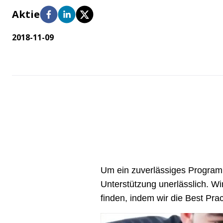
Reinigungsmittel und
Aktie
Produkte zur Erhaltung der Sterilität
Prozess (PACE)
VHP-Aussta
Beratungsleistungen
Tücher zur Erhaltung der Sterilität
VHP-Biodeko
2018-11-09
Lagerung und Transport
VHP-Sterilis
Transferschläuche
Um ein zuverlässiges Programm
Unterstützung unerlässlich. Wi
finden, indem wir die Best Pra