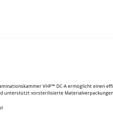
ttung
Wasch- und Sterilisations
ntaminationsgeräte
Dampfsterilisatoren
atoren
Waschanlagen
minationskammer VHP™ DC-A ermöglicht einen effiz
 unterstützt vorsterilisierte Materialverpackunge
el