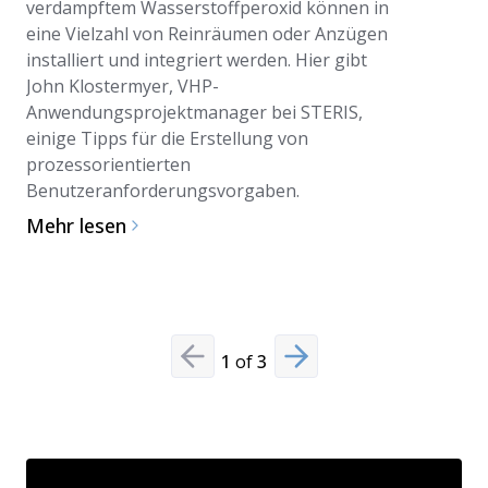
verdampftem Wasserstoffperoxid können in
technisch
eine Vielzahl von Reinräumen oder Anzügen
Aerosolen
installiert und integriert werden. Hier gibt
vergleich
John Klostermyer, VHP-
Kriterien 
Anwendungsprojektmanager bei STERIS,
VHP-Techn
einige Tipps für die Erstellung von
Mehr les
prozessorientierten
Benutzeranforderungsvorgaben.
Mehr lesen
1
of
3
Previous slide
Next slide