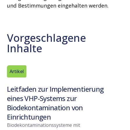
und Bestimmungen eingehalten werden.
Vorgeschlagene
Inhalte
Artikel
White Pa
Leitfaden zur Implementierung
Auswah
eines VHP-Systems zur
Dekont
Biodekontamination von
Aerosol
Einrichtungen
Wasser
Biodekontaminationssysteme mit
Dieses Wh