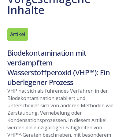
Inhalte
Artikel
Artikel
Biodekontamination mit
Biodek
verdampftem
verda
Wasserstoffperoxid (VHP™): Ein
Wasser
überlegener Prozess
Regula
Validie
VHP hat sich als führendes Verfahren in der
Biodekontamination etabliert und
In Reinr
unterscheidet sich von anderen Methoden wie
gegen mik
Zerstäubung, Vernebelung oder
ständiger
Kondensationsprozessen. In diesem Artikel
Prozess. 
werden die einzigartigen Fähigkeiten von
Branchen,
VHP™-Geräten beschrieben, mit besonderem