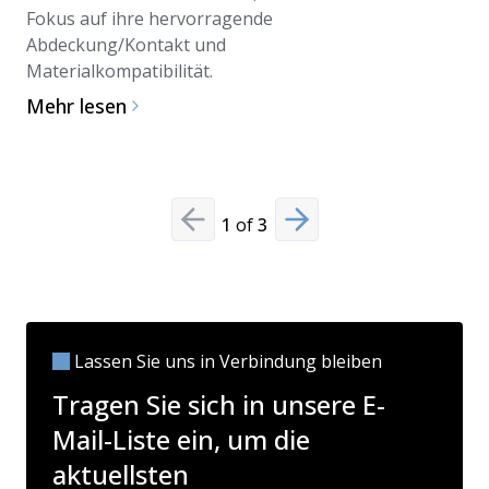
hin zu Fo
Fokus auf ihre hervorragende
der Suche
Abdeckung/Kontakt und
Biodekon
Materialkompatibilität.
Mehr les
Mehr lesen
1
of
3
Previous slide
Next slide
Lassen Sie uns in Verbindung bleiben
Tragen Sie sich in unsere E-
Mail-Liste ein, um die
aktuellsten