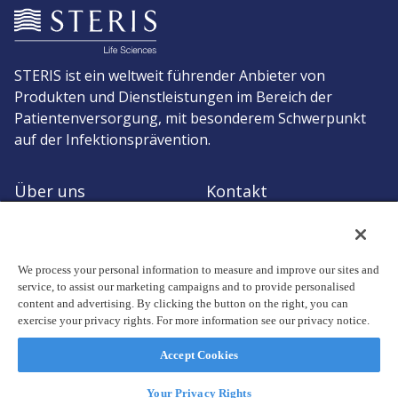
STERIS ist ein weltweit führender Anbieter von
Produkten und Dienstleistungen im Bereich der
Patientenversorgung, mit besonderem Schwerpunkt
auf der Infektionsprävention.
Über uns
Kontakt
Angebot anfordern
Zum STERIS-Shop
We process your personal information to measure and improve our sites and
service, to assist our marketing campaigns and to provide personalised
content and advertising. By clicking the button on the right, you can
exercise your privacy rights. For more information see our privacy notice.
© Copyright 2026, STERIS plc. Alle Rechte vorbehalten.
Geschäftssitz: 70 Sir John Rogerson's Quay, Dublin 2 Ireland
Accept Cookies
Datenschutzerklärung
Nutzungsbedingungen
Your Privacy Rights