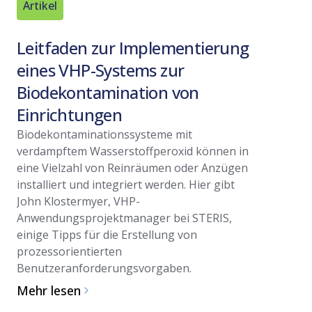
Artikel
Artikel
Leitfaden zur Implementierung
Biodek
eines VHP-Systems zur
verda
Biodekontamination von
Wasser
Einrichtungen
Regula
Validie
Biodekontaminationssysteme mit
verdampftem Wasserstoffperoxid können in
In Reinr
eine Vielzahl von Reinräumen oder Anzügen
gegen mik
installiert und integriert werden. Hier gibt
ständiger
John Klostermyer, VHP-
Prozess. 
Anwendungsprojektmanager bei STERIS,
Branchen,
einige Tipps für die Erstellung von
hin zu Fo
prozessorientierten
der Suche
Benutzeranforderungsvorgaben.
Biodekon
Mehr lesen
Mehr les