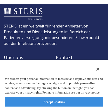
STERIS ist ein weltweit führender Anbieter von
Produkten und Dienstleistungen im Bereich der
Patientenversorgung, mit besonderem Schwerpunkt
auf der Infektionsprävention.
Über uns
Kontakt
Angebot anfordern
Zum STERIS-Shop
We process your personal information to measure and improve our sites and
service, to assist our marketing campaigns and to provide personalised
content and advertising. By clicking the button on the right, you can
exercise your privacy rights. For more information see our privacy notice.
© Copyright 2026, STERIS plc. Alle Rechte vorbehalten.
Geschäftssitz: 70 Sir John Rogerson's Quay, Dublin 2 Ireland
Accept Cookies