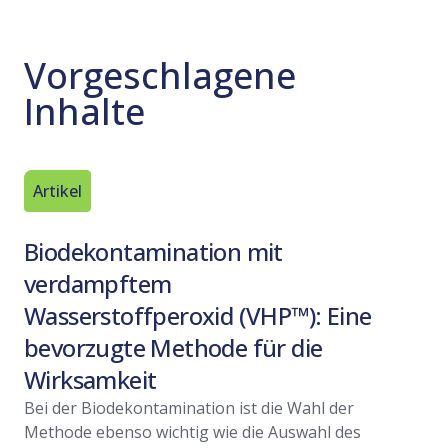
Vorgeschlagene
Inhalte
Artikel
Fallstudi
Biodekontamination mit
Zusamm
verdampftem
STERIS
Wasserstoffperoxid (VHP™): Eine
Fallstu
bevorzugte Methode für die
Die Ritedo
nordameri
Wirksamkeit
und Ferti
Bei der Biodekontamination ist die Wahl der
sterile Ei
Methode ebenso wichtig wie die Auswahl des
Mehr les