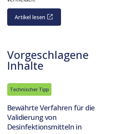
Artikel lesen
Vorgeschlagene
Inhalte
Technischer Tipp
Artikel
Bewährte Verfahren für die
Ein be
Validierung von
Reinig
Desinfektionsmitteln in
Gesetzlic
Anhang 1 