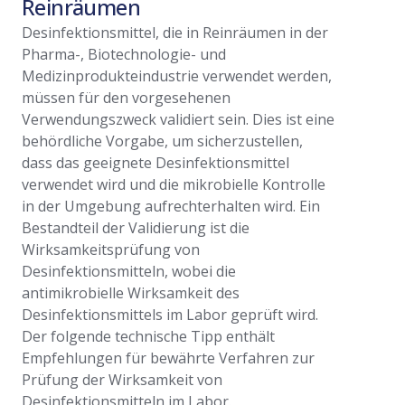
Reinräumen
Herstellu
Desinfektionsmittel, die in Reinräumen in der
geschaffe
Pharma-, Biotechnologie- und
zu schaffe
Medizinprodukteindustrie verwendet werden,
bewährte 
müssen für den vorgesehenen
jedoch auc
Verwendungszweck validiert sein. Dies ist eine
dass Verfa
behördliche Vorgabe, um sicherzustellen,
Einrichtu
dass das geeignete Desinfektionsmittel
sein müsse
verwendet wird und die mikrobielle Kontrolle
technische
in der Umgebung aufrechterhalten wird. Ein
mit dem w
Bestandteil der Validierung ist die
bestimmen
Wirksamkeitsprüfung von
separater 
Desinfektionsmitteln, wobei die
Mehr les
antimikrobielle Wirksamkeit des
Desinfektionsmittels im Labor geprüft wird.
Der folgende technische Tipp enthält
Empfehlungen für bewährte Verfahren zur
Prüfung der Wirksamkeit von
Desinfektionsmitteln im Labor.